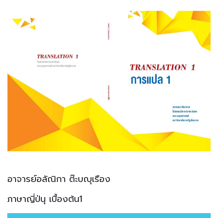
อาจารย์อลัณิกา ต๊ะบญุเรือง
ภาษาญี่ป่นุ เบื้องต้น1