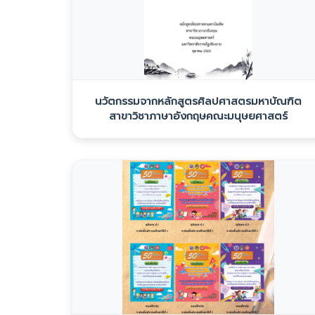
นวัตกรรมจากหลักสูตรศิลปศาสตรมหาบัณฑิต
สาขาวิชาภาษาอังกฤษคณะมนุษยศาสตร์