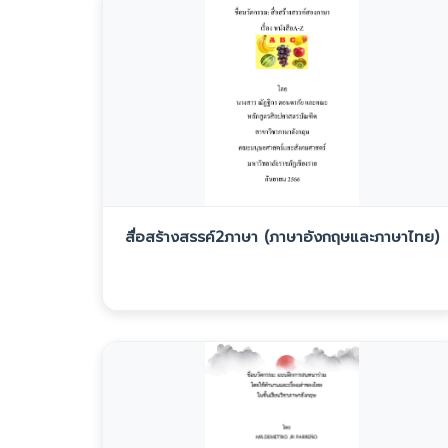
สื่อสร้างสรรค์2ภาษา (ภาษาอังกฤษและภาษาไทย)