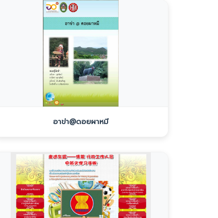
อาข่า@ดอยผาหมี