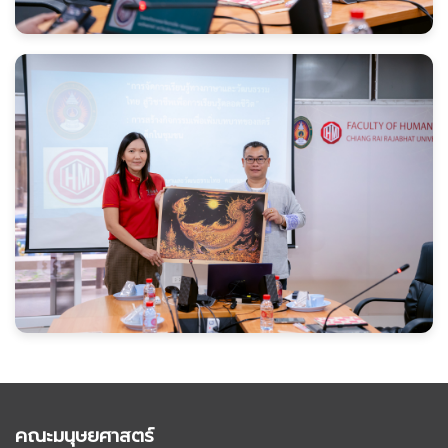
คณะมนุษยศาสตร์