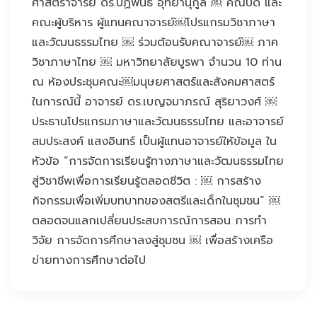
ศาสตราจารย์ ดร.ปฏิพันธ์ อุทยานุกูล ￼ คณบดี และ
คณะผู้บริหาร ผู้แทนคณาจารย์￼โปรแกรมวิชาภาษา
และวัฒนธรรมไทย ￼ ร่วมต้อนรับคณาจารย์￼ ภาค
วิชาภาษาไทย ￼ มหาวิทยาลัยบูรพา จำนวน 10 ท่าน
ณ ห้องประชุมคณะ￼มนุษยศาสตร์และสังคมศาสตร์
ในการณ์นี้ อาจารย์ ดร.เบญจมาภรณ์ สุริยาวงศ์ ￼
ประธานโปรแกรมภาษาและวัฒนธรรมไทย และอาจารย์
สมประสงค์ แสงอินทร์ เป็นผู้แทนอาจารย์ให้ข้อมูล ใน
หัวข้อ “การจัดการเรียนรู้ทางภาษาและวัฒนธรรมไทย
สู่วิชาชีพเพื่อการเรียนรู้ตลอดชีวิต : ￼ การสร้าง
กิจกรรมเพื่อเพิ่มบทบาทของสตรีและเด็กในชุมชน” ￼
ตลอดจนแลกเปลี่ยนประสบการณ์การสอน การทำ
วิจัย การจัดการศึกษาลงสู่ชุมชน ￼ เพื่อสร้างเครือ
ข่ายทางการศึกษาต่อไป