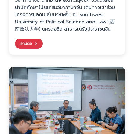
วิชาภาษาจีน นำทีมโดย อ.ดร.ดนุพงศ์ ชีวินวิไลพร
นำนักศึกษาโปรแกรมวิชาภาษาจีน เดินทางเข้าร่วม
โครงการแลกเปลี่ยนระยะสั้น ณ Southwest
University of Political Science and Law (西
南政法大学) นครฉงชิ่ง สาธารณรัฐประชาชนจีน
อ่านต่อ