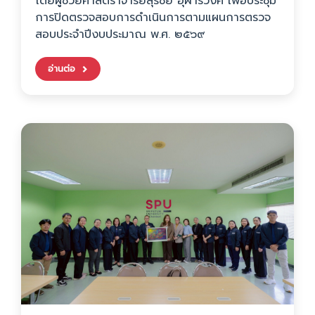
โดยผู้ช่วยศาสตราจารย์สุรชัย อุฬารวงศ์ เพื่อประชุม
การปิดตรวจสอบการดำเนินการตามแผนการตรวจ
สอบประจำปีงบประมาณ พ.ศ. ๒๕๖๙
อ่านต่อ