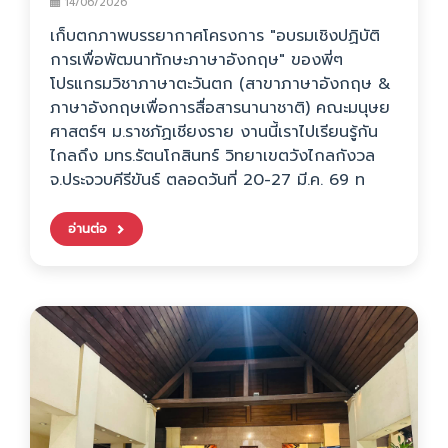
14/06/2026
​เก็บตกภาพบรรยากาศโครงการ "อบรมเชิงปฏิบัติ
การเพื่อพัฒนาทักษะภาษาอังกฤษ" ของพี่ๆ
โปรแกรมวิชาภาษาตะวันตก (สาขาภาษาอังกฤษ &
ภาษาอังกฤษเพื่อการสื่อสารนานาชาติ) คณะมนุษย
ศาสตร์ฯ ม.ราชภัฏเชียงราย งานนี้เราไปเรียนรู้กัน
ไกลถึง มทร.รัตนโกสินทร์ วิทยาเขตวังไกลกังวล
จ.ประจวบคีรีขันธ์ ตลอดวันที่ 20-27 มี.ค. 69 ท
อ่านต่อ