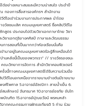
์ได้อย่างเหมาะสมและมีความน่าสนใจ ประจำปี
 ณ กองการสื่อสารองค์กรฯ สำนักงาน
ลิปวีดีโอเข้าร่วมงานการประกาศผล นำโดย
างวัลชนะเลิศ คณะมนุษยศาสตร์ ชื่อคลิปวีดีโอ
หลักสูตร ประกอบไปด้วยวิชาเอกภาษาไทย วิชา
และวิชาเอกดุริยางคศิลป์ ภาษาและวัฒนธรรม
ารสอนที่เป็นมากกว่าห้องเรียนนั่นคือ
ามาอยู่ในคณะมนุษยศาสตร์จะรู้สึกเหมือนได้
า "บ้านหลังนี้เป็นของพวกเรา" // รางวัลรองชนะ
่ คณะวิทยาการจัดการ สำนักวิชาคอมพิวเตอร์
รั้งนี้ทางคณะมนุษยศาสตร์ได้รับความร่วมมือ
ิปวีดีโอนอกเหนือจากรายนามข้างต้นมีรายนาม
พนาพงศ์ไพศาล 5.อาจารย์อัลณิกา สายน้ำเย็น 6.
รย์สมลักษณ์ จันทรมาศ 10.อาจารย์อรทัย ขันโท
 เทพบัณฑิต 15.อาจารย์ปุณยวัจน์ พรหมหล้า
ิจากคณะกรรมการผู้ทรงเกียรติ 5 ท่าน ร่วม