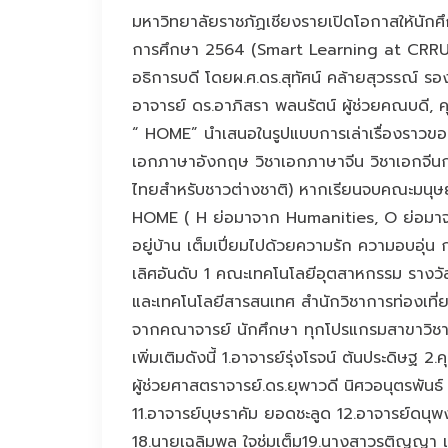
มหาวิทยาลัยราชภัฏเชียงรายเปิดโอกาสให้นักศ
การศึกษา 2564 (Smart Learning at CRRU ป
อธิการบดี โดยผ.ศ.ดร.สุทัศน์ คล้ายสุวรรณ์ ร
อาจารย์ ดร.อาภิสรา พลนรัตน์ ผู้ช่วยคณบดี, 
“ HOME” นำเสนอในรูปแบบการเล่าเรื่องราวของ
เอกภาษาอังกฤษ วิชาเอกภาษาจีน วิชาเอกจีนกา
ไทยสำหรับชาวต่างชาติ) หากเรียนจบคณะมนุษย
HOME ( H ย่อมาจาก Humanities, O ย่อมาจาก 
อยู่บ้าน เต็มเปี่ยมไปด้วยความรัก ความอบอุ่น 
เลิศอันดับ 1 คณะเทคโนโลยีอุตสาหกรรม รางวั
และเทคโนโลยีสารสนเทศ สำนักวิชาการท่องเที่
จากคณาจารย์ นักศึกษา ทุกโปรแกรมสาขาวิชา
เพิ่มเติมดังนี้ 1.อาจารย์รุ่งโรจน์ ต้นประดิษ
ผู้ช่วยศาสตราจารย์.ดร.ยุพาวดี นิศวอนุตรพัน
11.อาจารย์บุษราคัม ยอดชะลูด 12.อาจารย์ดนุพ
18.นายเฉลิมพล ใจชุ่มเต็ม19.นางสาวรติญญา 