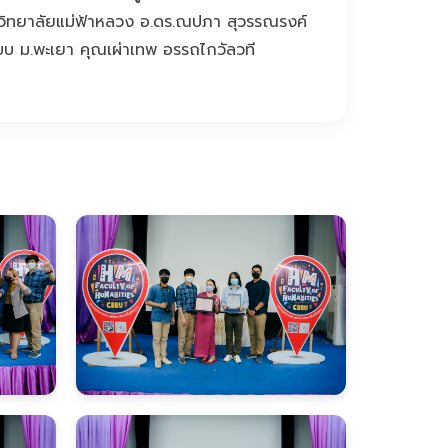
าวิทยาลัยแม่ฟ้าหลวง อ.ดร.ณปภา สุวรรณรงค์
บบ ม.พะเยา คุณเผ่าเทพ อรรถไกวัลวที