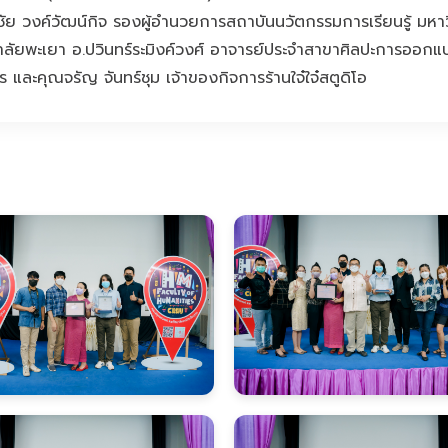
ัย วงค์วัฒน์กิจ รองผู้อำนวยการสถาบันนวัตกรรมการเรียนรู้ มห
ยาลัยพะเยา อ.ปวินทร์ระมิงค์วงศ์ อาจารย์ประจำสาขาศิลปะการออกแ
ร และคุณจรัญ จันทร์ชุม เจ้าของกิจการร้านใจ๋ใจ๋สตูดิโอ