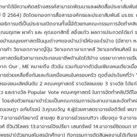
ึกษาได้มีความคิดสร้างสรรค์สามารถพัฒนาและผลิตสื่อประชาสัมพันธ
ี 2564) จัดโดยกองการสื่อสารองค์กรและประชาสัมพันธ์ มร.ชร.
องอธิการบดีเป็นประธานเปิดงานทั้งนี้มีตัวแทนคณะกรรมการจัดทำค
คุณนฤเทพ ผาคำ และ คุณเอกสิทธิ์ สอิ้งแก้ว ผลการประกวดได้แก่ ร
บ้านมนุษยศาสตร์ในมุมต่างๆของบ้านว่ามีห้องอะไรบ้าง (มีสาขา 
รค้า วิชาเอกภาษาญี่ปุ่น วิชาเอกภาษาเกาหลี วิชาเอกทัศนศิลป์ 
ศาสตร์แล้วสามารถประกอบอาชีพด้านใดได้บ้าง บรรยากาศการเรียนก
Our , ME หมายถึง ตัวฉัน รวมกันจากตัวฉันเพียงคนเดียวเมื่อเข้
การช่วยเหลือซึ่งกันและกันเหมือนคนในครอบครัว ดุจดั่งประโยคที่ว่
ลรองชนะเลิศอันดับ 2 คณะครุศาสตร์ รางวัลชมเชย 3 รางวัล ได้แก
ยว และรางวัล Popular Vote คณะครุศาสตร์ ในการจัดทำคลิปวีดีโอค
 โดยส่งตัวแทนมาเข้าร่วมเป็นคณะกรรมการประสานงานและจัดทำคล
ฐ 2.คุณเจษฎา อภัยโรจน์ 3.คุณขวัญ 4.ผู้ช่วยศาสตราจารย์อดิวัชร์ 
ธ์ 7.อาจารย์กัลยาณี สายสุข 8.อาจารย์วรรณทิวา เชียงตุง 9.อาจา
งศ์ ชีวินวิไลพร 13.อาจารย์จิรปรียา เสนทรัพย์ 14.อาจารย์ชิดชนก
เพชรปา(ตัวแทนสโมสรนักศึกษา) กิจกรรมการตัดสินผลงานได้เกียรต