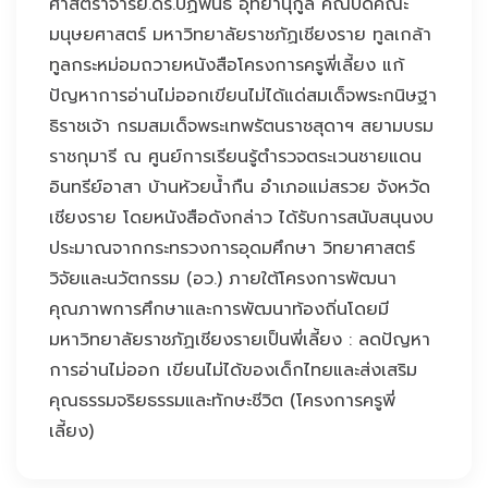
ศาสตราจารย์.ดร.ปฏิพันธ์ อุทยานุกูล คณบดีคณะ
มนุษยศาสตร์ มหาวิทยาลัยราชภัฏเชียงราย ทูลเกล้า
ทูลกระหม่อมถวายหนังสือโครงการครูพี่เลี้ยง แก้
ปัญหาการอ่านไม่ออกเขียนไม่ได้แด่สมเด็จพระกนิษฐา
ธิราชเจ้า กรมสมเด็จพระเทพรัตนราชสุดาฯ สยามบรม
ราชกุมารี ณ ศูนย์การเรียนรู้ตำรวจตระเวนชายแดน
อินทรีย์อาสา บ้านห้วยน้ำกืน อำเภอแม่สรวย จังหวัด
เชียงราย โดยหนังสือดังกล่าว ได้รับการสนับสนุนงบ
ประมาณจากกระทรวงการอุดมศึกษา วิทยาศาสตร์
วิจัยและนวัตกรรม (อว.) ภายใต้โครงการพัฒนา
คุณภาพการศึกษาและการพัฒนาท้องถิ่นโดยมี
มหาวิทยาลัยราชภัฏเชียงรายเป็นพี่เลี้ยง : ลดปัญหา
การอ่านไม่ออก เขียนไม่ได้ของเด็กไทยและส่งเสริม
คุณธรรมจริยธรรมและทักษะชีวิต (โครงการครูพี่
เลี้ยง)